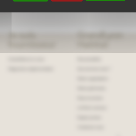
Je suis
GrandLyon
fournisseur
Habitat
Consultation en cours
Nos actualités
Diagnostics réglementaires
Qui sommes-nous ?
Notre organisation
Notre patrimoine
Nous recrutons
Le Point commun
Espace presse
Contactez-nous