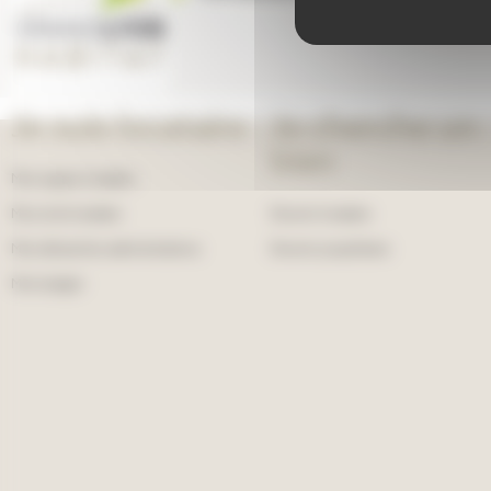
Je suis locataire
Je cherche un
bien
Mon espace locataire
Ma vie de locataire
Devenir locataire
Mes démarches administratives
Devenir propriétaire
Mon budget