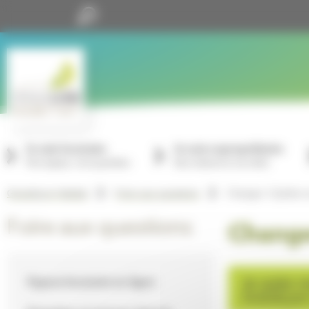
Panneau de gestion des cookies
Je suis locataire
Je suis copropriétaire
Mon espace, mon quotidien
Nos missions à vos côtés
Changer / Quitter
GrandLyon Habitat
Foire aux questions
Foire aux questions
Change
Espace locataire en ligne
Je quitte m
GrandLyon 