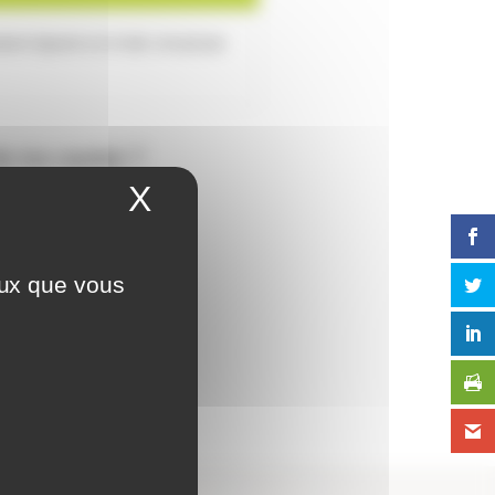
aires figurant sur le bail, envoyé par
de ma caution ?
X
Masquer le bandeau 
anger de logement,
eux que vous