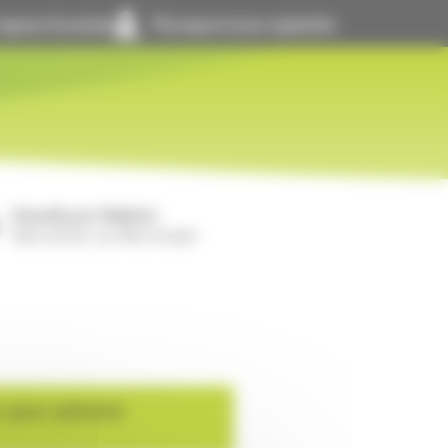
space locataire
Pourquoi nous rejoindre
GrandLyon Habitat
Notre activité, nos offres d’emploi
r pour prévenir