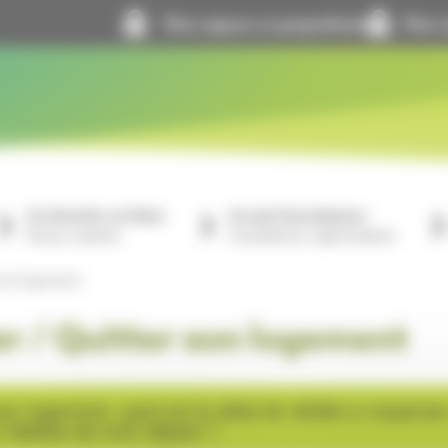
Mon espace co-propriétaire
Mon e
Je cherche un bien
Je suis fournisseur
À louer, à acheter
Consultations, réglementation
 son logement
r / Quitter son logement
on logement, quel est le délai de dédite à respecte
Habitat de mon départ ?