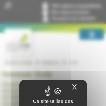
Panneau de gestion des cookies
Mon espace co-propriétaire
Mon espace locataire
Pourquoi nous rejoindre
Ecully
GrandLyon Habitat
Résidences
Commune :
Ecully
RESIDENCE CHARLES DE GAULLE
X
Masquer
RESIDENCE JARDINS DE CESAREE
RESIDENCE SO’IN
Ce site utilise des
RESIDENCE L’ECRIN