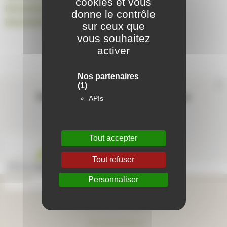
cookies et vous
RESIDENCE LE VEYSSIERE
donne le contrôle
RESIDENCE ANDRE MALRAUX
sur ceux que
vous souhaitez
activer
Nos partenaires
Contactez-nous
(1)
Suivez-nous sur les réseaux sociaux
APIs
Tout accepter
Tout refuser
Personnaliser
Aide en ligne
Foire aux questions