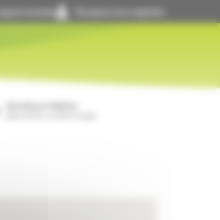
space locataire
Pourquoi nous rejoindre
GrandLyon Habitat
Notre activité, nos offres d’emploi