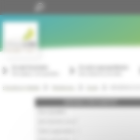
Panneau de gestion des cookies
Je suis locataire
Je suis copropriétaire
Mon espace, mon quotidien
Nos missions à vos côtés
RESIDENCE SO
GrandLyon Habitat
Résidences
Ecully
GRANDLYON HABITAT
Nos actualités
Qui sommes-nous ?
Notre organisation