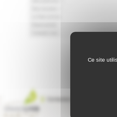
Notre patrimoine
Nous recrutons
Le Point commun
Espace presse
Contactez-nous
Ce site uti
Contactez-nous
Sui