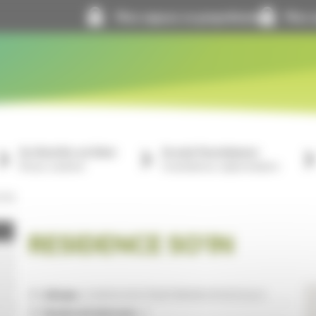
Mon espace co-propriétaire
Mon e
Je cherche un bien
Je suis fournisseur
À louer, à acheter
Consultations, réglementation
’IN
RESIDENCE SO'IN
Adresse :
5 AVE DU DOCTEUR TERVER 69130 ECULLY
Nombre de bâtiments :
4