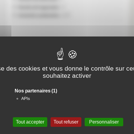
Nombre de logements :
17
Année de construction :
2017
Retour à la liste des résidences
lise des cookies et vous donne le contrôle sur c
souhaitez activer
Nos partenaires
(1)
APIs
vez-nous sur les réseaux sociaux
Tout accepter
Tout refuser
Personnaliser