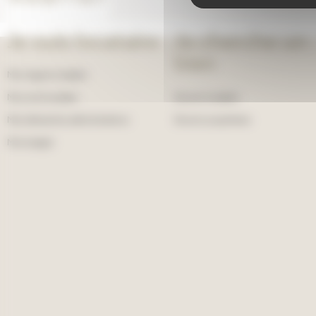
Je suis locataire
Je cherche un
bien
Mon espace locataire
Ma vie de locataire
Devenir locataire
Mes démarches administratives
Devenir propriétaire
Mon budget