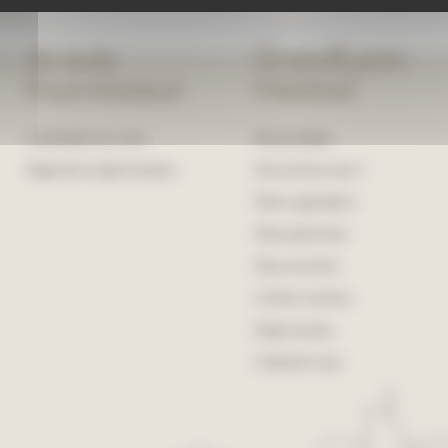
Je suis
GrandLyon
fournisseur
Habitat
Consultation en cours
Nos actualités
Diagnostics réglementaires
Qui sommes-nous ?
Notre organisation
Notre patrimoine
Nous recrutons
Le Point commun
Espace presse
Contactez-nous