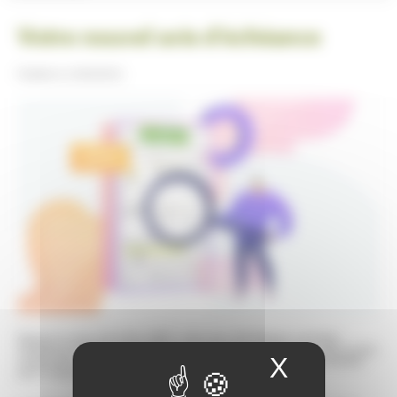
Votre nouvel avis d’échéance
Publiée le
10/03/2021
Depuis le mois d'octobre 2020, votre avis d'échéance a évolué.
GrandLyon Habitat a travaillé sur un nouveau modèle plus clair et plus
X
Masquer
simple afin de rendre plus accessibles les informations essentielles
pour chaque locataire.