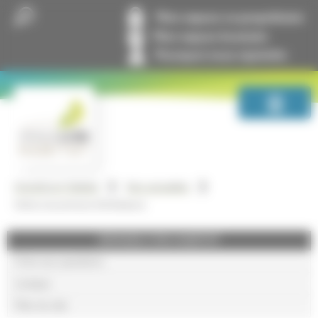
Panneau de gestion des cookies
Mon espace co-propriétaire
Mon espace locataire
Pourquoi nous rejoindre
GrandLyon Habitat
Nos actualités
Votre nouvel avis d’échéance
GRANDLYON HABITAT
Foire aux questions
Lexique
Plan du site