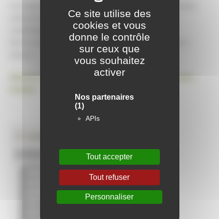
Les charges sont désormais listées par catégories afin de rendre plus
Ce site utilise des
cohérente leur décomposition et permettre une meilleure
cookies et vous
compréhension de la répartition des charges.
donne le contrôle
Découvrez toutes les explications de ce nouvel avis d’échéance ci-
sur ceux que
dessous.
vous souhaitez
activer
Retrouvez votre avis d’échéance en ligne en créant votre espace
locataire !
Nos partenaires
(1)
APIs
À télécharger
Comment lire mon avis
Tout accepter
d'échéance
Tout refuser
Personnaliser