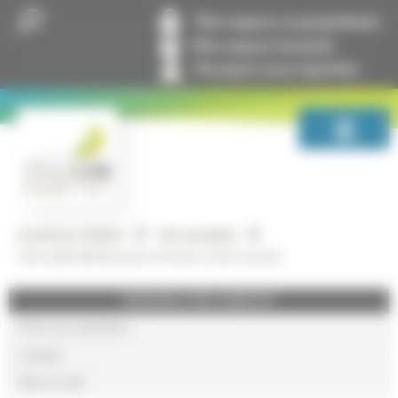
Panneau de gestion des cookies
Mon espace co-propriétaire
Mon espace locataire
Pourquoi nous rejoindre
GrandLyon Habitat
Nos actualités
Une seule adresse pour envoyer votre courrier
GRANDLYON HABITAT
Foire aux questions
Lexique
Plan du site