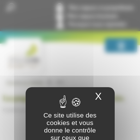
Panneau de gestion des cookies
Mon espace co-propriétaire
Mon espace locataire
Pourquoi nous rejoindre
404
GrandLyon Habitat
X
Masquer
La page ne peut pas être trouvée.
Il semble que rien n’a été trouvé à cet emplacement.
Ce site utilise des
cookies et vous
donne le contrôle
sur ceux que