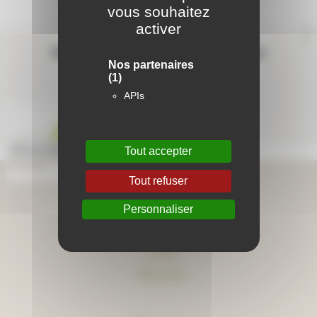
vous souhaitez
activer
Contactez-nous
Suivez-nous sur les réseaux sociaux
Nos partenaires
(1)
APIs
Tout accepter
Tout refuser
Aide en ligne
Personnaliser
Foire aux questions
Lexique
Plan du site