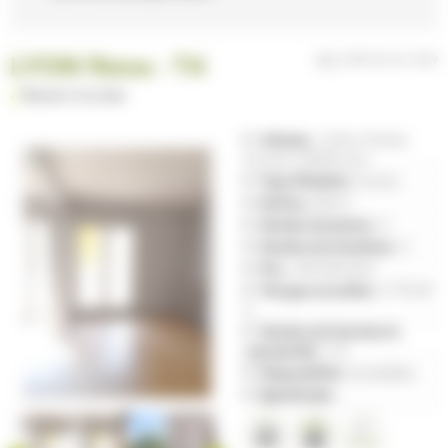
LYON 9ème - T4
Réf.
0949.03.03.1039
Revenir à la liste
Adresse :
12 Rue Charles
Porcher, 69009 Lyon
Type d'habitat :
Ancien
Surface :
88 m²
Nombre de pièces :
4
Nombre de chambres :
3
Prix :
189 000,00 €
Charges annuelles :
2 772,00
€
Nombre de lots dans la
copropriété :
115
Disponibilité :
Immédiate
Spécificités :