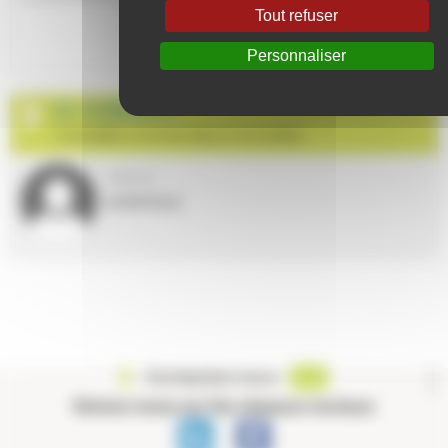
Tout refuser
VALIDER
Personnaliser
N. CHERRATI
Conseillère commerciale en immobilier
Téléphone
0699070343
Contactez-nous
Suivez-nous sur les réseaux sociaux