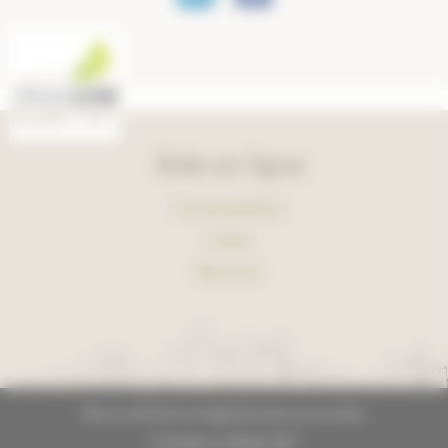
Aide en ligne
Foire aux questions
Lexique
Plan du site
Plan du site
Mentions légales
Données personnelles
© GrandLyon Habitat 2021