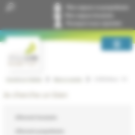
Panneau de gestion des cookies
Mon espace co-propriétaire
Mon espace locataire
Pourquoi nous rejoindre
LYON 9ème – T4
GrandLyon Habitat
Biens à vendre
Je cherche un bien
Devenir locataire
Devenir propriétaire