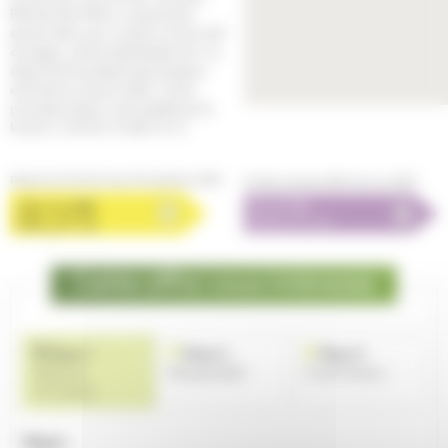
Remise des offres, uniquement
après visite, par e-mail ou à l’accueil
du siège, cachet daté faisant foi. La
date limite de dépôt des dossiers
est fixée au 23 juin 2026. Vente
prioritaire selon ordre établi par la
loi (Art 1.4/CCH: D 443-12-1)
Diagnostic de Performance Énergétique (DPE)
Emission de gaz à effet de serre (GES)
Cette offre vous intéresse
Étape 1
Étape 2
Étape 3
Saisie du
Récapitulatif
Confirmation
formulaire
Objet :