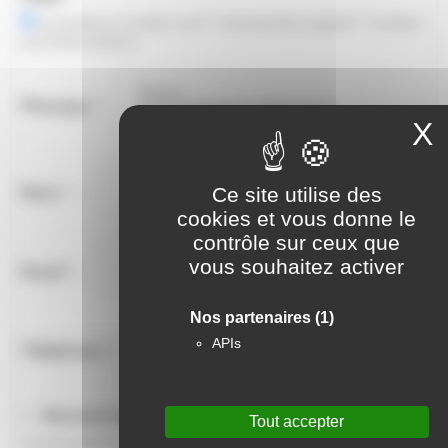
Je souhaite un rendez-vous
J'aimerais être rappelé
Je désire
plus d'informations
Message * :
X
Nom * :
Ce site utilise des
cookies et vous donne le
contrôle sur ceux que
vous souhaitez activer
Email * :
Nos partenaires
(1)
APIs
Téléphone * :
Recevoir les prochaines offres par e-mail
Tout accepter
Permet de s'abonner aux alertes mails pour les offres similaires à l'offre consultée