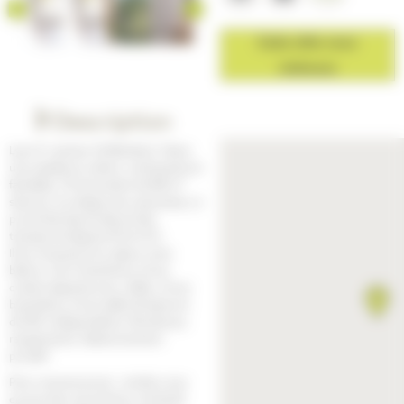
Cette offre vous
intéresse
Description
Lyon 9- secteur St Rambert. Dans
une résidence calme, verdoyante et
familiale, T4 traversant de 88 m²
situé au 1er étage avec ascenseur, à
proximité des écoles et des
transports (lignes S10 et 31).
Il se compose d’un séjour avec
balcon, de 3 chambres, d’une
cuisine séparée avec cellier, d’une
buanderie, d’une salle de bains et
de WC indépendants. Nombreux
rangements. Stationnement
privatif.
Pour ces annonces : rendez vous
en journée, du lundi au vendredi.