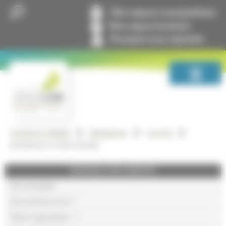
Panneau de gestion des cookies
Mon espace co-propriétaire
Mon espace locataire
Pourquoi nous rejoindre
GrandLyon Habitat
Résidences
Lyon 8e
RESIDENCE STORY BOARD
GRANDLYON HABITAT
Nos actualités
Qui sommes-nous ?
Notre organisation