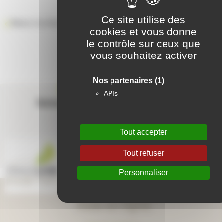
Ce site utilise des
Retour à la liste des résidences
cookies et vous donne
le contrôle sur ceux que
vous souhaitez activer
Nos partenaires
(1)
Contactez-nous
APIs
Suivez-nous sur les réseaux sociaux
Tout accepter
Tout refuser
Personnaliser
Aide en ligne