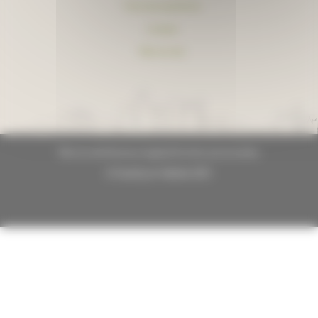
Foire aux questions
Lexique
Plan du site
Plan du site
Mentions légales
Données personnelles
© GrandLyon Habitat 2021