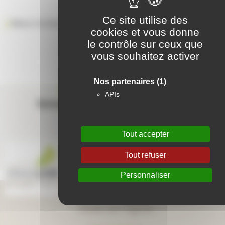
Ce site utilise des
Retour à la liste des résidences
cookies et vous donne
le contrôle sur ceux que
vous souhaitez activer
Nos partenaires
(1)
Contactez-nous
APIs
Suivez-nous sur les réseaux sociaux
Tout accepter
Tout refuser
Personnaliser
Aide en ligne