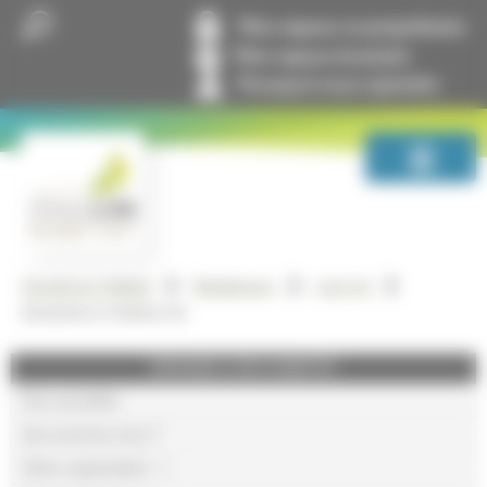
Panneau de gestion des cookies
Mon espace co-propriétaire
Mon espace locataire
Pourquoi nous rejoindre
GrandLyon Habitat
Résidences
Lyon 2e
RESIDENCE PERRACHE
GRANDLYON HABITAT
Nos actualités
Qui sommes-nous ?
Notre organisation