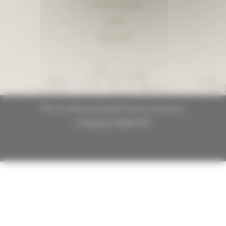
Foire aux questions
Lexique
Plan du site
Plan du site
Mentions légales
Données personnelles
© GrandLyon Habitat 2021