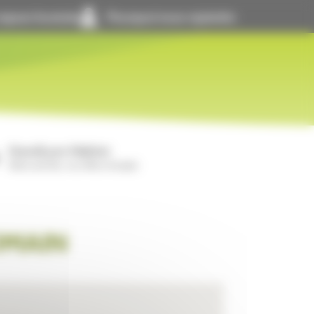
space locataire
Pourquoi nous rejoindre
GrandLyon Habitat
Notre activité, nos offres d’emploi
OMAIN