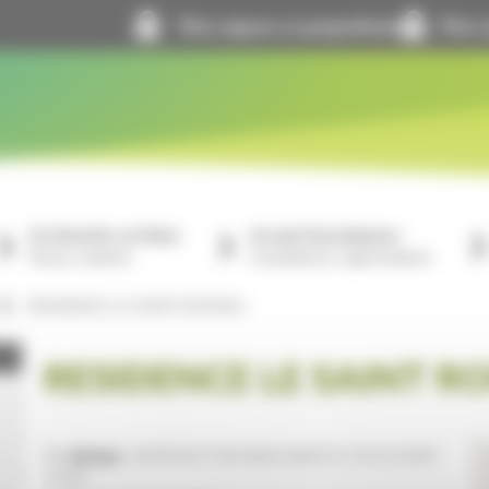
Mon espace co-propriétaire
Mon e
Je cherche un bien
Je suis fournisseur
À louer, à acheter
Consultations, réglementation
RESIDENCE LE SAINT ROMAIN
RESIDENCE LE SAINT R
Adresse :
34 RTE DE ST ROMAIN 69450 ST CYR AU MONT
D OR