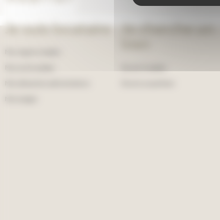
Je suis locataire
Je cherche un
bien
Mon espace locataire
Ma vie de locataire
Devenir locataire
Mes démarches administratives
Devenir propriétaire
Mon budget