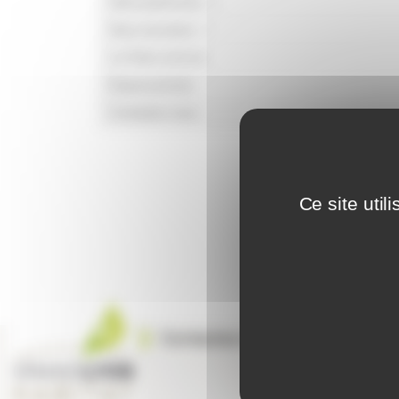
Notre patrimoine
Nous recrutons
Le Point commun
Espace presse
Contactez-nous
Ce site uti
Contactez-nous
Sui