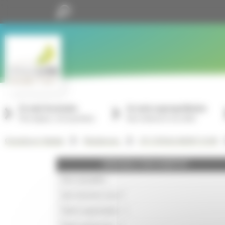
Panneau de gestion des cookies
Je suis locataire
Je suis copropriétaire
Mon espace, mon quotidien
Nos missions à vos côtés
GrandLyon Habitat
Résidences
ST CYR AU MONT D OR
GRANDLYON HABITAT
Nos actualités
Qui sommes-nous ?
Notre organisation