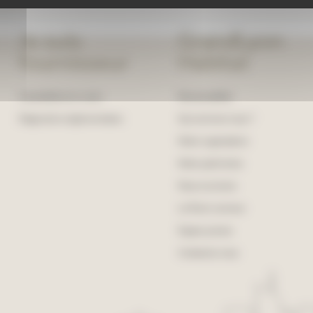
Je suis
GrandLyon
fournisseur
Habitat
Consultation en cours
Nos actualités
Diagnostics réglementaires
Qui sommes-nous ?
Notre organisation
Notre patrimoine
Nous recrutons
Le Point commun
Espace presse
Contactez-nous