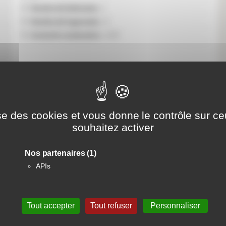
Nombre de bâtiments :
3
Nombre de logements :
31
Année de construction :
2007
Retour à la liste des résidences
lise des cookies et vous donne le contrôle sur c
souhaitez activer
Nos partenaires
(1)
APIs
vez-nous sur les réseaux sociaux
Tout accepter
Tout refuser
Personnaliser