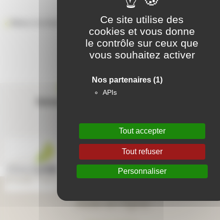
Ce site utilise des
Retour à la liste des résidences
cookies et vous donne
le contrôle sur ceux que
vous souhaitez activer
Nos partenaires
(1)
Contactez-nous
APIs
Suivez-nous sur les réseaux sociaux
Tout accepter
Tout refuser
Personnaliser
Aide en ligne