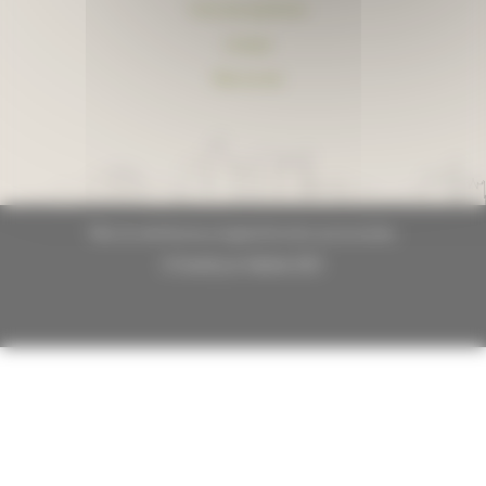
Foire aux questions
Lexique
Plan du site
Plan du site
Mentions légales
Données personnelles
© GrandLyon Habitat 2021