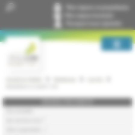
Panneau de gestion des cookies
Mon espace co-propriétaire
Mon espace locataire
Pourquoi nous rejoindre
GrandLyon Habitat
Résidences
Lyon 9e
RESIDENCE LE SAINT CYR
GRANDLYON HABITAT
Nos actualités
Qui sommes-nous ?
Notre organisation