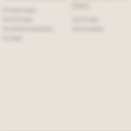
bien
Mon espace locataire
Ma vie de locataire
Devenir locataire
Mes démarches administratives
Devenir propriétaire
Mon budget