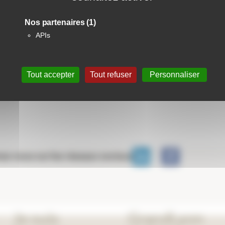
Nos partenaires
(1)
APIs
Retour à la liste des résidences
Tout accepter
Tout refuser
Personnaliser
vez-nous sur les réseaux sociaux
Je suis
GrandLyon