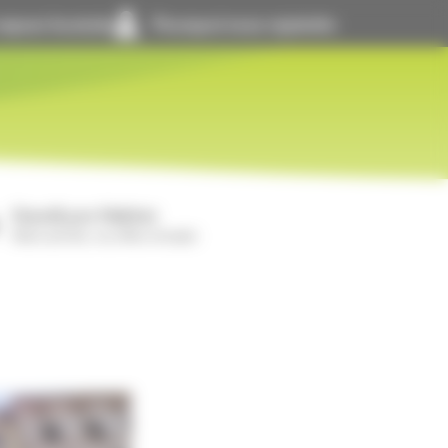
space locataire
Pourquoi nous rejoindre
GrandLyon Habitat
Notre activité, nos offres d’emploi