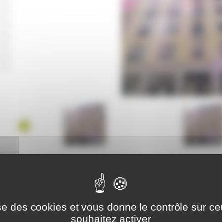
Adresse :
52 RUE MASSENA 69006 LYON 6E
Nombre de bâtiments :
2
Nombre de logements :
11
lise des cookies et vous donne le contrôle sur c
Année de construction :
1997
souhaitez activer