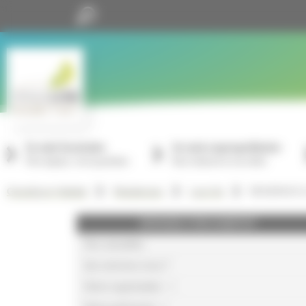
Panneau de gestion des cookies
Je suis locataire
Je suis copropriétaire
Mon espace, mon quotidien
Nos missions à vos côtés
RESIDENCE 
GrandLyon Habitat
Résidences
Lyon 6e
GRANDLYON HABITAT
Nos actualités
Qui sommes-nous ?
Notre organisation