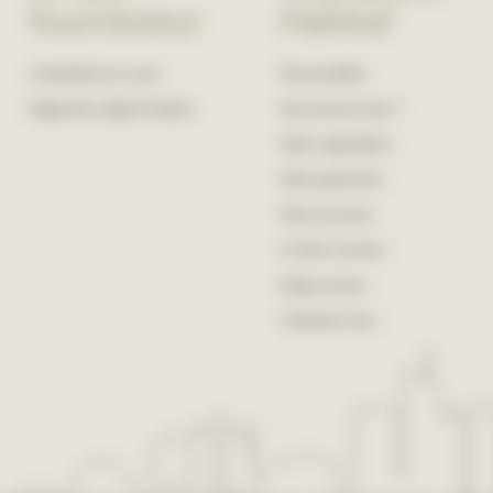
fournisseur
Habitat
Consultation en cours
Nos actualités
Diagnostics réglementaires
Qui sommes-nous ?
Notre organisation
Notre patrimoine
Nous recrutons
Le Point commun
Espace presse
Contactez-nous