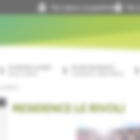
Mon espace co-propriétaire
Mon e
Je cherche un bien
Je suis fournisseur
À louer, à acheter
Consultations, réglementation
LE RIVOLI
RESIDENCE LE RIVOLI