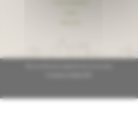
Foire aux questions
Lexique
Plan du site
Plan du site
Mentions légales
Données personnelles
© GrandLyon Habitat 2021