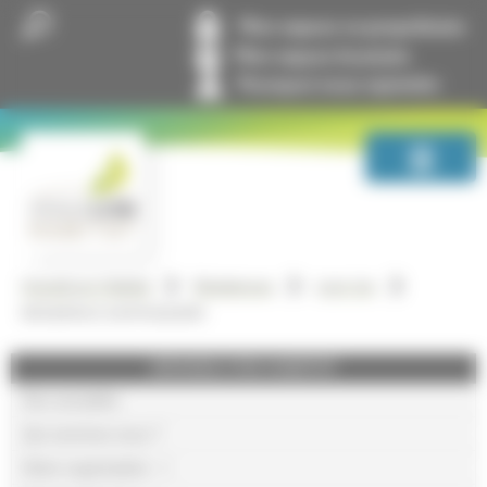
Panneau de gestion des cookies
Mon espace co-propriétaire
Mon espace locataire
Pourquoi nous rejoindre
GrandLyon Habitat
Résidences
Lyon 1er
RESIDENCE DUPASQUIER
GRANDLYON HABITAT
Nos actualités
Qui sommes-nous ?
Notre organisation