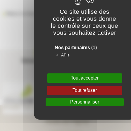
Ce site utilise des
Retour à la liste des résidences
cookies et vous donne
le contrôle sur ceux que
vous souhaitez activer
Nos partenaires
(1)
Contactez-nous
APIs
Suivez-nous sur les réseaux sociaux
Tout accepter
Tout refuser
Personnaliser
Aide en ligne