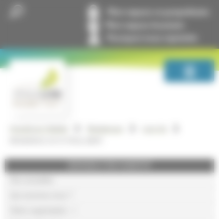
Panneau de gestion des cookies
Mon espace co-propriétaire
Mon espace locataire
Pourquoi nous rejoindre
GrandLyon Habitat
Résidences
Lyon 3e
RESIDENCE 29 31 PAUL BERT
GRANDLYON HABITAT
Nos actualités
Qui sommes-nous ?
Notre organisation