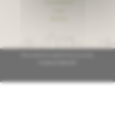
Foire aux questions
Lexique
Plan du site
Plan du site
Mentions légales
Données personnelles
© GrandLyon Habitat 2021