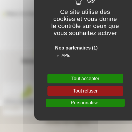
Ce site utilise des
Retour à la liste des résidences
cookies et vous donne
le contrôle sur ceux que
vous souhaitez activer
Nos partenaires
(1)
Contactez-nous
APIs
Suivez-nous sur les réseaux sociaux
Tout accepter
Tout refuser
Personnaliser
Aide en ligne