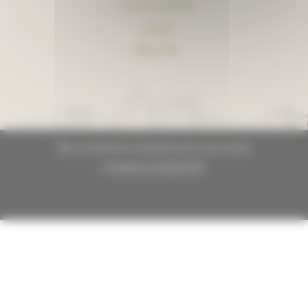
Foire aux questions
Lexique
Plan du site
Plan du site
Mentions légales
Données personnelles
© GrandLyon Habitat 2021