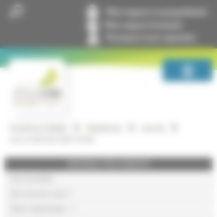
Panneau de gestion des cookies
Mon espace co-propriétaire
Mon espace locataire
Pourquoi nous rejoindre
GrandLyon Habitat
Résidences
Lyon 6e
6eme PAR NATURE FOYER
GRANDLYON HABITAT
Nos actualités
Qui sommes-nous ?
Notre organisation