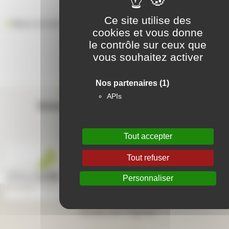
Ce site utilise des
Retour à la liste des résidences
cookies et vous donne
le contrôle sur ceux que
vous souhaitez activer
Nos partenaires
(1)
Contactez-nous
APIs
Suivez-nous sur les réseaux sociaux
Tout accepter
Tout refuser
Personnaliser
Aide en ligne