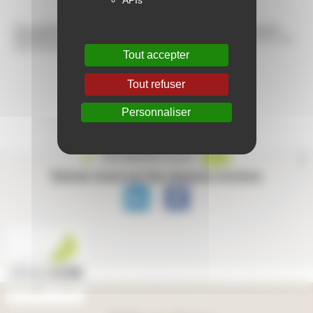
APIs
Vos bulletins de régularisation des charges 2019 vous seront
e
envoyés au cours du 2
semestre 2020.
Un nouveau planning vous
sera communiqué dès que possible.
Tout accepter
Tout refuser
Personnaliser
Contactez-nous
Suivez-nous sur les réseaux sociaux