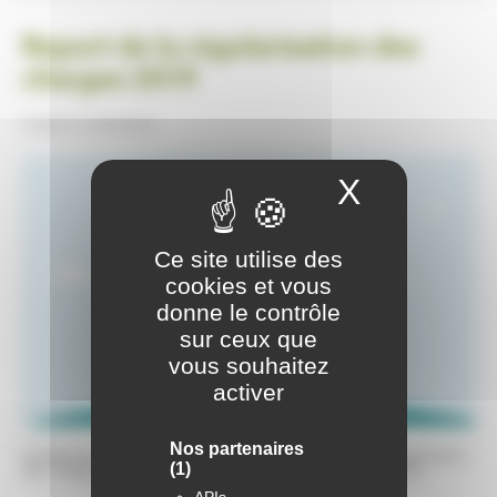
Report de la régularisation des
charges 2019
Publiée le
20/04/2020
X
Masquer
Ce site utilise des
cookies et vous
donne le contrôle
sur ceux que
vous souhaitez
activer
Nos partenaires
Compte-tenu de la situation actuelle de confinement, la régularisation
(1)
des charges 2019 sera décalée pour l’ensemble des locataires.