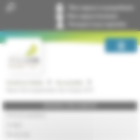
Panneau de gestion des cookies
Mon espace co-propriétaire
Mon espace locataire
Pourquoi nous rejoindre
GrandLyon Habitat
Nos actualités
Report de la régularisation des charges 2019
GRANDLYON HABITAT
Foire aux questions
Lexique
Plan du site