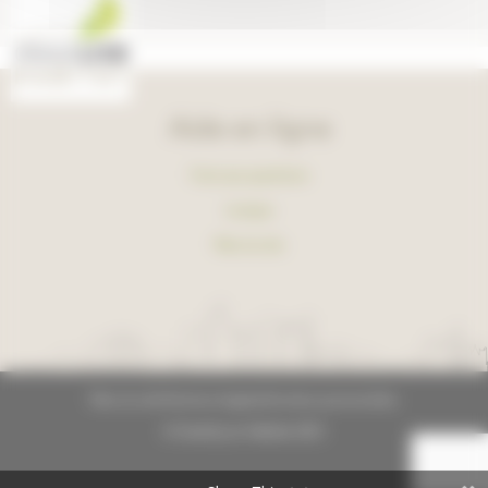
Aide en ligne
Foire aux questions
Lexique
Plan du site
Plan du site
Mentions légales
Données personnelles
© GrandLyon Habitat 2021