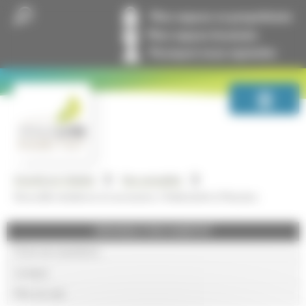
Panneau de gestion des cookies
Mon espace co-propriétaire
Mon espace locataire
Pourquoi nous rejoindre
GrandLyon Habitat
Nos actualités
Nouvelle résidence en accession, l’Adamantin à Meyzieu
GRANDLYON HABITAT
Foire aux questions
Lexique
Plan du site