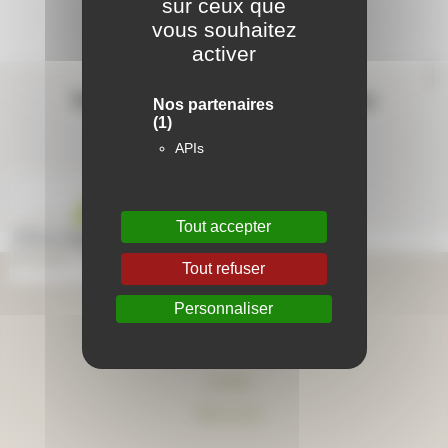
sur ceux que
vous souhaitez
activer
Contactez-nous
Suivez-nous sur les réseaux sociaux
Nos partenaires
(1)
APIs
Tout accepter
Tout refuser
Aide en ligne
Personnaliser
Foire aux questions
Lexique
Plan du site