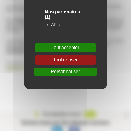
Le loyer et les charges du logement ne peuvent donc pas être payés
avec ce chèque.
Nos partenaires
(1)
Son
montant est calculé selon les ressources
et la composition du
foyer. Il faut également avoir rempli sa déclaration de revenus (ce qui
APIs
permet à l’administration fiscale de déterminer si le foyer est éligible
ou non).
L’envoi du chèque se fait par courrier et est automatique. Il n’y a donc
aucune démarche à effectuer pour le recevoir.
Votre bailleur
Tout accepter
n’intervient donc pas dans son attribution, ni dans sa
distribution
.
Tout refuser
rendez-vous sur le
Pour plus d’informations,
portail ministériel.
Personnaliser
Contactez-nous
Suivez-nous sur les réseaux sociaux