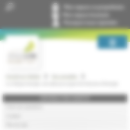
Panneau de gestion des cookies
Mon espace co-propriétaire
Mon espace locataire
Pourquoi nous rejoindre
GrandLyon Habitat
Nos actualités
Le chèque énergie, une aide pour payer les factures d’énergie
GRANDLYON HABITAT
Foire aux questions
Lexique
Plan du site