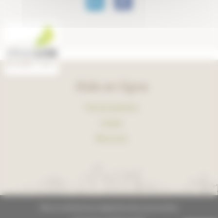
Aide en ligne
Foire aux questions
Lexique
Plan du site
Plan du site
Mentions légales
Données personnelles