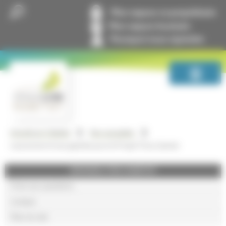
Panneau de gestion des cookies
Mon espace co-propriétaire
Mon espace locataire
Pourquoi nous rejoindre
GrandLyon Habitat
Nos actualités
Lancement d’une gazette pour le Projet Tony Garnier
GRANDLYON HABITAT
Foire aux questions
Lexique
Plan du site