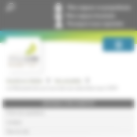
Panneau de gestion des cookies
Mon espace co-propriétaire
Mon espace locataire
Pourquoi nous rejoindre
GrandLyon Habitat
Nos actualités
La Métropole de Lyon accorde une subvention aux 3 OPH
GRANDLYON HABITAT
Foire aux questions
Lexique
Plan du site