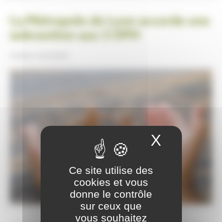
La Métropole de Lyon accorde une
subvention aux 3 OPH
Publiée le
23/12/2022
X
Masquer
Ce site utilise des
cookies et vous
donne le contrôle
sur ceux que
vous souhaitez