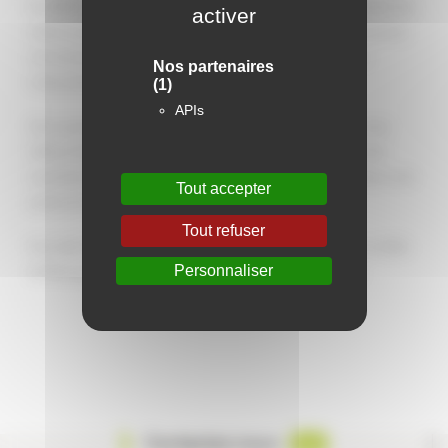
En 2020, la crise sanitaire liée à l’épidémie de COVID-19 a conduit à la
activer
mise en place, en France, de deux confinements. Ces confinements
ont entrainé des fermetures d’entreprises, de commerces ou
Nos partenaires
d’association et a fragilisé leurs activités.
(1)
APIs
Pour soutenir les locataires professionnels en difficultés, les trois
Offices Publics de l’Habitat de la Métropole ont mis en place des
exonérations et franchises de loyers en cas de fermeture totale ou de
Tout accepter
pertes de chiffres d’affaires.
Tout refuser
Pour aider les 3 organismes à compenser les coûts engagés en 2020,
Personnaliser
la Métropole de Lyon vient de leur accorder une subvention.
Contactez-nous