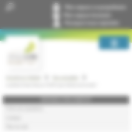
Panneau de gestion des cookies
Mon espace co-propriétaire
Mon espace locataire
Pourquoi nous rejoindre
GrandLyon Habitat
Nos actualités
La lettre Entre Nous n°239 (Juin 2023) est sortie !
GRANDLYON HABITAT
Foire aux questions
Lexique
Plan du site