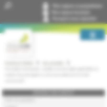
Panneau de gestion des cookies
Mon espace co-propriétaire
Mon espace locataire
Pourquoi nous rejoindre
GrandLyon Habitat
Nos actualités
Immobilier d’entreprise : Quelles sont les règles applicables en
matière de prolongation ou de renouvellement d’un bail
commercial ?
GRANDLYON HABITAT
Foire aux questions