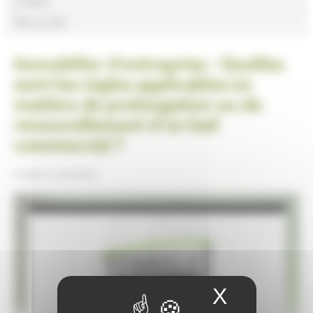
Lexique
Plan du site
Immobilier d’entreprise : Quelles
sont les règles applicables en
matière de prolongation ou de
renouvellement d’un bail
commercial ?
Publiée le
26/11/2018
X
Masquer