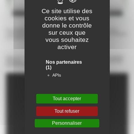
Ce site utilise des
cookies et vous
donne le contrôle
En parallèle des offres de locaux commerciaux proposées, notre
sur ceux que
consultante en immobilier professionnel délivre ses conseils pratiques
en matière d'immobilier professionnel.
vous souhaitez
activer
e
Retrouvez dès aujourd’hui le
5
épisode de notre websérie parole
d’Expert
consacré aux
règles en matière de prolongation ou de
Nos partenaires
renouvellement d’un bail commercial
.
(1)
APIs
Tout accepter
Tout refuser
Personnaliser