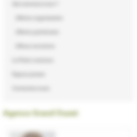
Qui sommes-nous ?
Notre organisation
Notre patrimoine
Nous recrutons
Le Point commun
Espace presse
Contactez-nous
Agence Grand Ouest