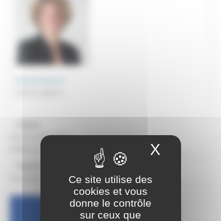
Alexia Bonnamour
Directeur Agence
Adresse
48 avenue Rosa Parks
X
Masquer
e
69009 Lyon 9
Horaire d’ouverture
Ce site utilise des
Du lundi au vendredi, de 8h30 à 11h45
cookies et vous
donne le contrôle
sur ceux que