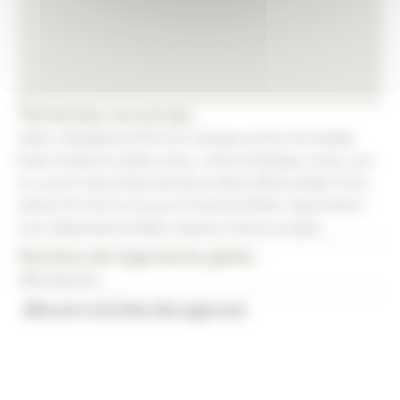
Territoires concernés :
Caluire, Champagne-au-Mont-d’Or, Collonges-au-Mont-d’Or, Dardilly,
Écully, Fontaines-sur-Saône, Genay , La-Tour-de-Salvagny, Lissieu, Lyon
5e, Lyon 9e, Marcy l’Étoile, Neuville-sur-Saône, Rillieux-la-Pape, St-Cyr-
auMont-d’Or, Ste-Foy-Lès-Lyon, St-Genis-les-Ollières, Tassin-la-Demi-
Lune, Charbonnières-les-Bains, Craponne, Fleurieu-sur-Saône
Nombre de logements gérés :
4956 logements
Revenir à la liste des agences