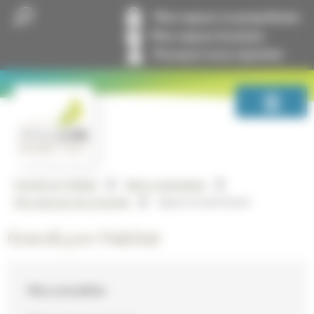
Panneau de gestion des cookies
Mon espace co-propriétaire
Mon espace locataire
Pourquoi nous rejoindre
GrandLyon Habitat
Notre organisation
Agence Grand Ouest
Nos agences de proximité
GrandLyon Habitat
Nos actualités