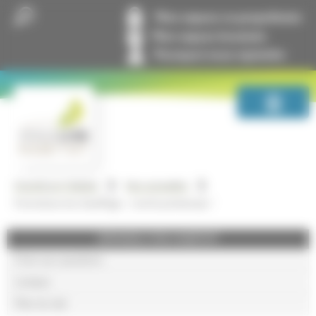
Panneau de gestion des cookies
Mon espace co-propriétaire
Mon espace locataire
Pourquoi nous rejoindre
GrandLyon Habitat
Nos actualités
Fermeture du chauffage : c’est le printemps !
GRANDLYON HABITAT
Foire aux questions
Lexique
Plan du site