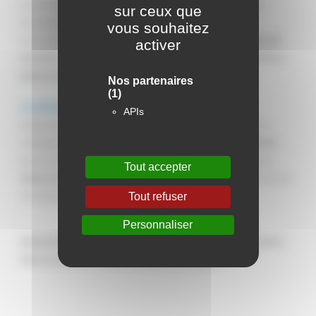
Le printemps est là : le beau temps commence à arriver et les
sur ceux que
températures deviennent plus douces…
vous souhaitez
En fonction des conditions météorologiques,
le chauffage collectif
activer
sera donc mis à l’arrêt progressivement à partir du 15 avril 2025 et
jusqu’au début du mois de mai.
Nos partenaires
(1)
Le saviez-vous ?
APIs
Chaque année, les dates de remise en service et de coupure du
chauffage sont définies pour : maintenir
un bon niveau de confort
pour les locataires (en fonction des prévisions météorologiques),
Tout accepter
limiter les consommations d’énergie
et maîtriser au mieux l’évolution
des dépenses (charges locatives).
Tout refuser
Personnaliser
Découvrez la lettre d’informations mensuelle aux locataires, Entre
Nous, du mois d’avril 2025 en cliquant sur
ce lien.