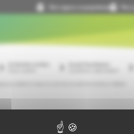
Mon espace co-propriétaire
Mon e
Je cherche un bien
Je suis fournisseur
À louer, à acheter
Consultations, réglementation
e pour plaider le respect au sein des accueils de GrandLyon Habitat
vez-nous sur les réseaux sociaux