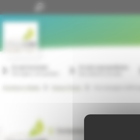
Panneau de gestion des cookies
Je suis locataire
Je suis copropriétaire
Mon espace, mon quotidien
Nos missions à vos côtés
Une campagne d’affichag
GrandLyon Habitat
Espace Presse
Contactez-nous
Sui