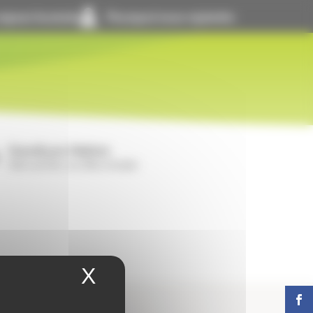
space locataire
Pourquoi nous rejoindre
GrandLyon Habitat
Notre activité, nos offres d’emploi
X
Masquer le bandeau 