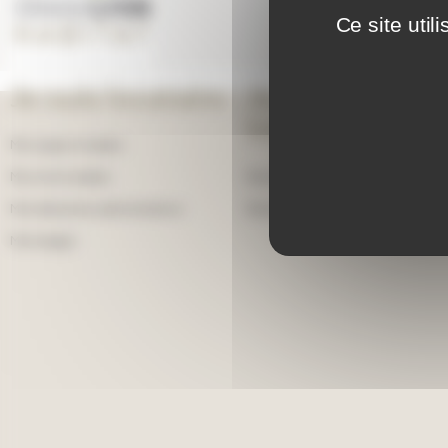
Ce site uti
Je suis locataire
Je cherche un
bien
Mon espace locataire
Ma vie de locataire
Devenir locataire
Mes démarches administratives
Devenir propriétaire
Mon budget