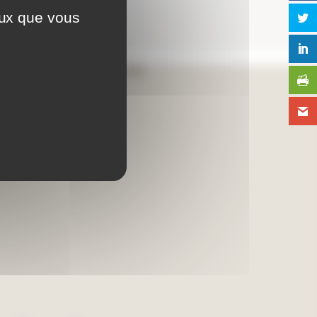
eux que vous
Aide en ligne
Foire aux questions
Lexique
Plan du site