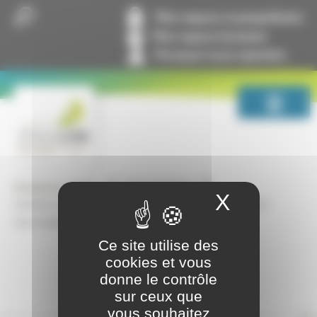
Panneau de gestion des cookies
Mon espace co-propriétaire
Mon espace locataire
Pourquoi nous rejoindre
GrandLyon Habitat
Espace Presse
X
Masquer
GrandLyon Habitat et la maison du vélo, partenaires pour
encourager la pratique du vélo en ville !
Ce site utilise des
cookies et vous
donne le contrôle
sur ceux que
vous souhaitez