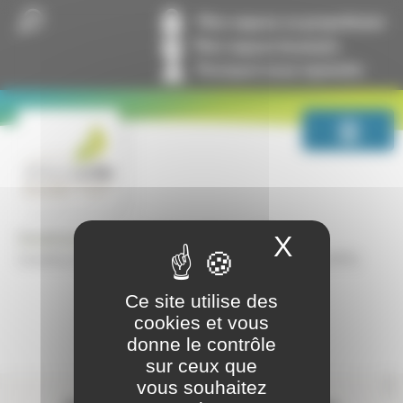
Panneau de gestion des cookies
Mon espace co-propriétaire
Mon espace locataire
Pourquoi nous rejoindre
GrandLyon Habitat
Espace Presse
X
Masquer
GrandLyon Habitat agréé Organisme Foncier Solidaire (OFS)
Ce site utilise des
cookies et vous
donne le contrôle
sur ceux que
Contactez-nous
vous souhaitez