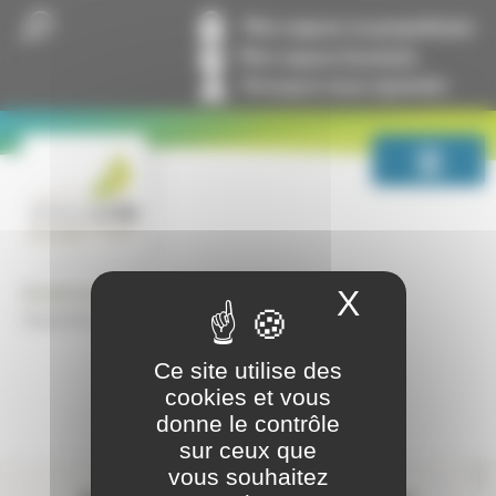
Panneau de gestion des cookies
Mon espace co-propriétaire
Mon espace locataire
Pourquoi nous rejoindre
GrandLyon Habitat
Lettres entre nous
X
Masquer
Septembre 2021, n°220
Ce site utilise des
cookies et vous
donne le contrôle
sur ceux que
Contactez-nous
vous souhaitez