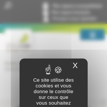
Panneau de gestion des cookies
Mon espace co-propriétaire
Mon espace locataire
Pourquoi nous rejoindre
GrandLyon Habitat
Lettres entre nous
X
Masquer
Janvier 2024, n°244
Ce site utilise des
cookies et vous
donne le contrôle
sur ceux que
Contactez-nous
vous souhaitez