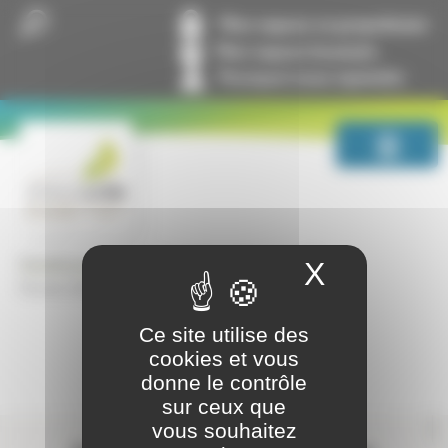
Panneau de gestion des cookies
Mon espace co-propriétaire
Mon espace locataire
Pourquoi nous rejoindre
GrandLyon Habitat
Lettres entre nous
X
Masquer
Février 2025, n°256
Ce site utilise des
cookies et vous
donne le contrôle
sur ceux que
Contactez-nous
vous souhaitez