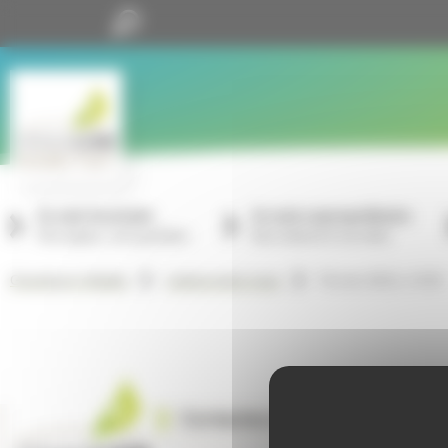
Panneau de gestion des cookies
Je suis locataire
Je suis copropriétaire
Mon espace, mon quotidien
Nos missions à vos côtés
Février 2023, n°235
GrandLyon Habitat
Lettres entre nous
Contactez-nous
Sui