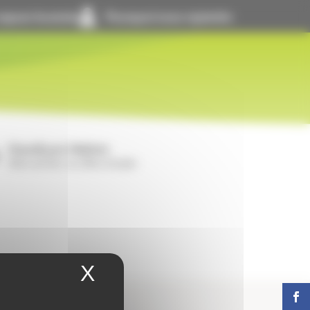
space locataire
Pourquoi nous rejoindre
GrandLyon Habitat
Notre activité, nos offres d’emploi
X
Masquer le bandeau 