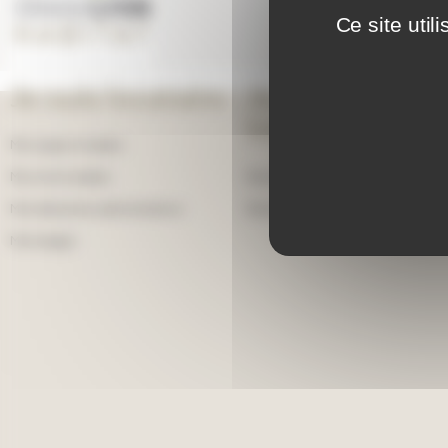
Ce site uti
Je suis locataire
Je cherche un
bien
Mon espace locataire
Ma vie de locataire
Devenir locataire
Mes démarches administratives
Devenir propriétaire
Mon budget