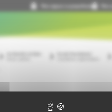
Mon espace co-propriétaire
Mon e
Je cherche un bien
Je suis fournisseur
À louer, à acheter
Consultations, réglementation
vez-nous sur les réseaux sociaux