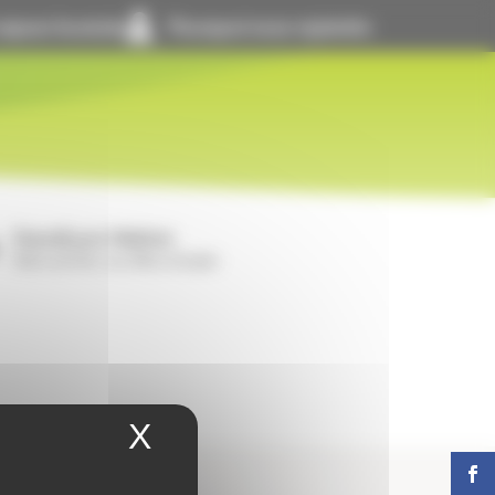
space locataire
Pourquoi nous rejoindre
GrandLyon Habitat
Notre activité, nos offres d’emploi
X
Masquer le bandeau 