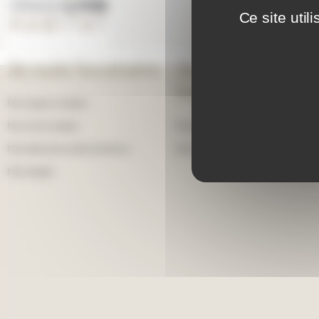
Ce site uti
Je suis locataire
Je cherche un
bien
Mon espace locataire
Ma vie de locataire
Devenir locataire
Mes démarches administratives
Devenir propriétaire
Mon budget