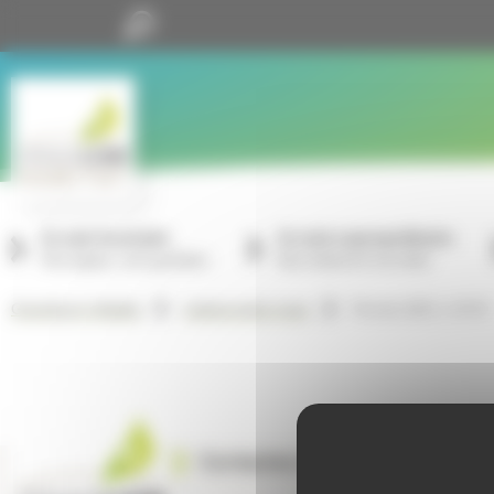
Panneau de gestion des cookies
Je suis locataire
Je suis copropriétaire
Mon espace, mon quotidien
Nos missions à vos côtés
Février 2021, n°214
GrandLyon Habitat
Lettres entre nous
Contactez-nous
Sui