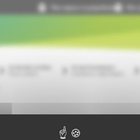
Mon espace co-propriétaire
Mon e
Je cherche un bien
Je suis fournisseur
À louer, à acheter
Consultations, réglementation
vez-nous sur les réseaux sociaux