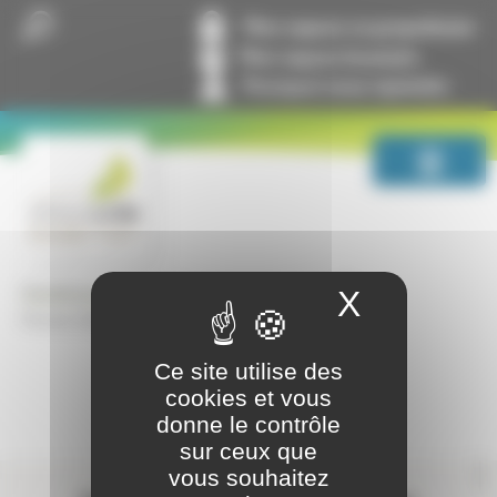
Panneau de gestion des cookies
Mon espace co-propriétaire
Mon espace locataire
Pourquoi nous rejoindre
GrandLyon Habitat
Lettres entre nous
X
Masquer
Février 2020, n°203
Ce site utilise des
cookies et vous
donne le contrôle
sur ceux que
Contactez-nous
vous souhaitez