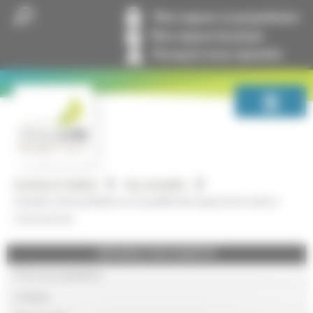
Panneau de gestion des cookies
Mon espace co-propriétaire
Mon espace locataire
Pourquoi nous rejoindre
GrandLyon Habitat
Nos actualités
Enquête métropolitaine sur la qualité des logements neufs à
Carré de Soie
GRANDLYON HABITAT
Foire aux questions
Lexique