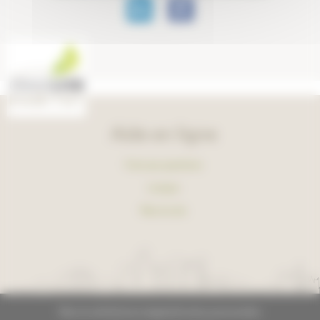
Aide en ligne
Foire aux questions
Lexique
Plan du site
Plan du site
Mentions légales
Données personnelles