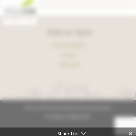
Aide en ligne
Foire aux questions
Lexique
Plan du site
Plan du site
Mentions légales
Données personnelles
© GrandLyon Habitat 2021
Share This