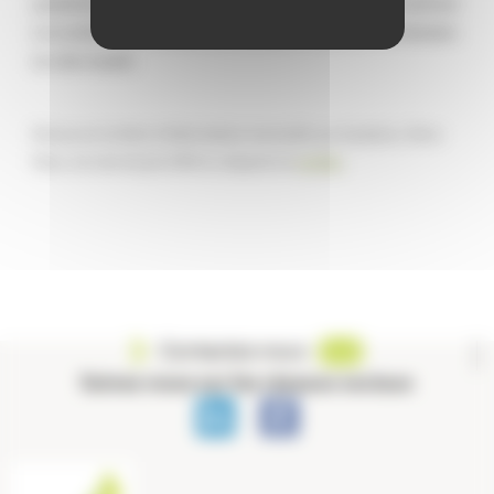
gratuitement au traitement de ces données. Il vous suffira de le préciser
à la société AVISO mandatée par GrandLyon Habitat pour la réalisation
de cette enquête.
Découvrez la lettre d’informations mensuelle aux locataires, Entre
Nous, du mois de juin 2023 en cliquant sur
ce lien.
Contactez-nous
Suivez-nous sur les réseaux sociaux