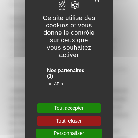
service, de façon anonyme*.
Ce site utilise des
Aviso Conseil réalisera les entretiens par téléphone (10 min
cookies et vous
maximum)
. Ils utiliseront ce numéro :
.
04 87 38 60 13
donne le contrôle
sur ceux que
Nous remercions par avance tous les locataires qui prendront le
vous souhaitez
temps de répondre. Votre avis est important pour nous aider à
activer
améliorer votre quotidien.
Les résultats seront ensuite communiqués dans une prochaine lettre
Nos partenaires
(1)
Entre Nous et aussi sur notre site internet.
APIs
Conformément à la législation relative à la protection des données de
*
la loi Informatique et libertés et du Règlement Général de la Protection
des Données, vous disposez d’un droit d’accès, de modification, de
Tout accepter
rectification, de suppression des données qui vous concernent. Pour ce
Tout refuser
faire, rendez-vous sur www.grandlyonhabitat, onglet “Données
personnelles”. Vous disposez également du droit de vous opposer
Personnaliser