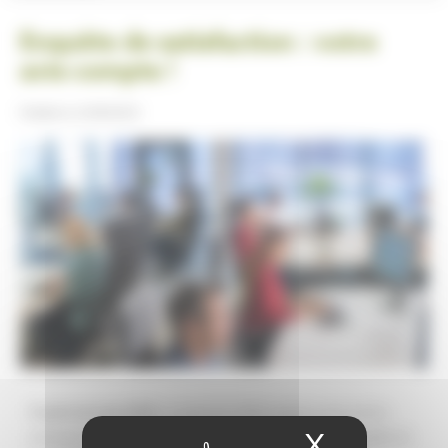
Enquête de satisfaction : votre
avis compte !
Publiée le
22/05/2023
À
partir du 6
juin 2023
, un panel de 2 500 locataires sera invité à
X
Masquer
participer à l’enquête annuelle de GrandLyon Habitat sur la qualité de