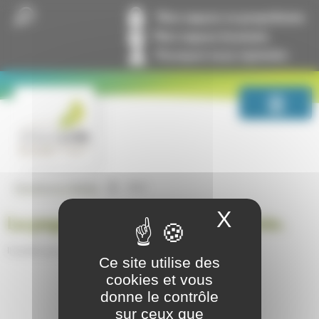
Panneau de gestion des cookies
Mon espace co-propriétaire
Mon espace locataire
Pourquoi nous rejoindre
404
GrandLyon Habitat
X
Masquer
La page ne peut pas être trouvée.
Il semble que rien n’a été trouvé à cet emplacement.
Ce site utilise des
cookies et vous
donne le contrôle
sur ceux que