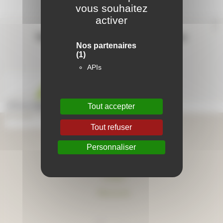
vous souhaitez
activer
Contactez-nous
Suivez-nous sur les réseaux sociaux
Nos partenaires
(1)
APIs
Tout accepter
Tout refuser
Aide en ligne
Personnaliser
Foire aux questions
Lexique
Plan du site