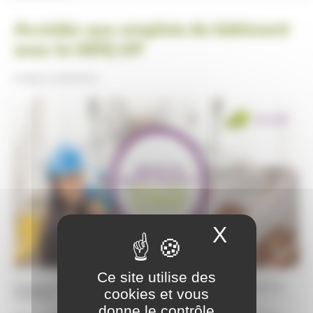
Accéder aux emplois du bâtiment
avec le GEIQ 69
Publiée le
29/05/2019
X
Masquer
Ce site utilise des
GrandLyon Habitat s’engage pour faciliter l’accès à l’emploi de ses
cookies et vous
locataires.
donne le contrôle