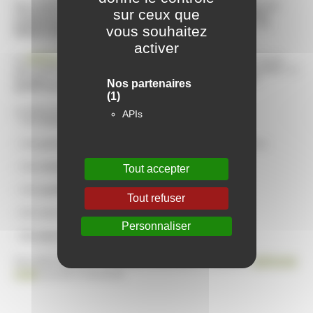
Nous nous associons au GEIQ 69, une association créée par des
sur ceux que
entreprises, pour proposer aux jeunes en
difficulté d’insertion
professionnelle
des
contrats de professionnalisation
sur les
vous souhaitez
métiers du bâtiment
.
activer
GEIQ 69
Le
recrute et forme
les personnes de plus de 18 ans
sans qualification pour faciliter leur
intégration dans la vie active
. La
formation et le contrat sont
validés par un diplôme ou une
Nos partenaires
qualification professionnelle.
(1)
Le GEIQ 69 propose donc :
APIs
– Une
formation rémunérée en alternance
– Une
prise en charge globale
des formalités administratives
– Une
entreprise d’accueil
Tout accepter
– Une
qualification professionnelle ou diplômante
Tout refuser
– De vraies
perspectives d’embauche
Personnaliser
–
Un suivi et un accueil personnalisé
.
adresse
Vous êtes intéressé ? Pour plus d’informations contactez l’
mail
ou le 04.72.44.45.36.