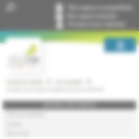
Panneau de gestion des cookies
Mon espace co-propriétaire
Mon espace locataire
Pourquoi nous rejoindre
GrandLyon Habitat
Nos actualités
Accéder aux emplois du bâtiment avec le GEIQ 69
GRANDLYON HABITAT
Foire aux questions
Lexique
Plan du site