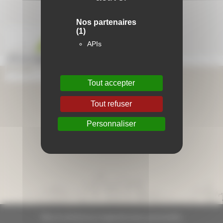
Nos partenaires
(1)
APIs
Tout accepter
Aide en ligne
Tout refuser
Foire aux questions
Personnaliser
Lexique
Plan du site
Plan du site
Mentions légales
Données personnelles