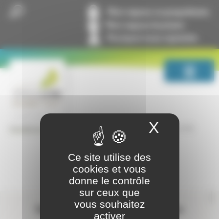
Panneau de gestion des cookies
Mon espace co-propriétaire
Mon espace locataire
Pourquoi nous rejoindre
X
Masquer
Mars 2017, n° 91
GrandLyon Habitat
100% Immo
Ce site utilise des
cookies et vous
donne le contrôle
sur ceux que
Contactez-nous
vous souhaitez
Suivez-nous sur les réseaux sociaux
activer