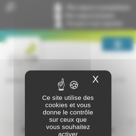
Panneau de gestion des cookies
Mon espace co-propriétaire
Mon espace locataire
Pourquoi nous rejoindre
X
Masquer
Juillet 2018, n° 106
GrandLyon Habitat
100% Immo
Ce site utilise des
cookies et vous
donne le contrôle
sur ceux que
Contactez-nous
vous souhaitez
Suivez-nous sur les réseaux sociaux
activer