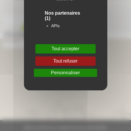
Nos partenaires
(1)
APIs
Tout accepter
Aide en ligne
Tout refuser
Foire aux questions
Personnaliser
Lexique
Plan du site
Plan du site
Mentions légales
Données personnelles